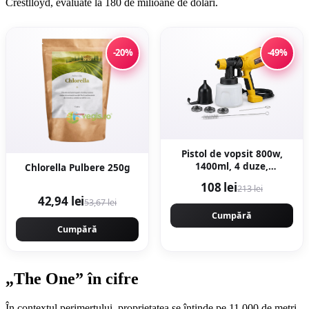
Crestlloyd, evaluate la 180 de milioane de dolari.
-20%
-49%
Pistol de vopsit 800w,
1400ml, 4 duze,
Chlorella Pulbere 250g
32000rpm, 650ml/min,
108 lei
213 lei
putere variabila
42,94 lei
53,67 lei
KRAFTNER KF-9174
Cumpără
Cumpără
„The One” în cifre
În contextul perimertului, proprietatea se întinde pe 11.000 de metri