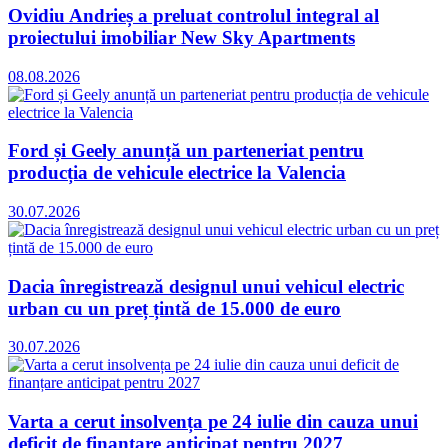
Ovidiu Andrieș a preluat controlul integral al
proiectului imobiliar New Sky Apartments
08.08.2026
Ford și Geely anunță un parteneriat pentru
producția de vehicule electrice la Valencia
30.07.2026
Dacia înregistrează designul unui vehicul electric
urban cu un preț țintă de 15.000 de euro
30.07.2026
Varta a cerut insolvența pe 24 iulie din cauza unui
deficit de finanțare anticipat pentru 2027