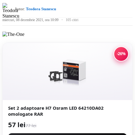
Autor:
Teodora Stanescu
miercuri, 08 decembrie 2021, ora 10:09
105 citiri
-26%
Set 2 adaptoare H7 Osram LED 64210DA02
omologate RAR
57 lei
77 lei