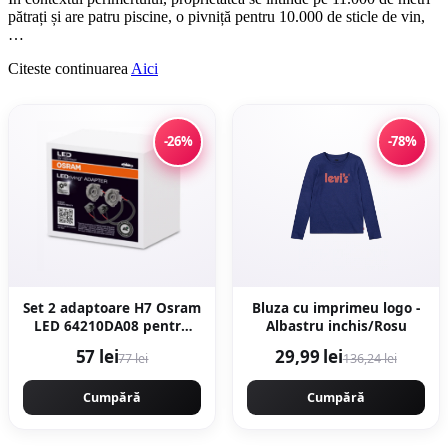
pătrați și are patru piscine, o pivniță pentru 10.000 de sticle de vin,
…
Citeste continuarea
Aici
-26%
-78%
Set 2 adaptoare H7 Osram
Bluza cu imprimeu logo -
LED 64210DA08 pentru
Albastru inchis/Rosu
Seat, VW
57 lei
29,99 lei
77 lei
136,24 lei
Cumpără
Cumpără