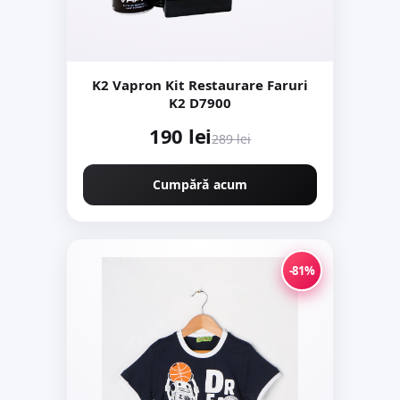
K2 Vapron Kit Restaurare Faruri
K2 D7900
190 lei
289 lei
Cumpără acum
-81%