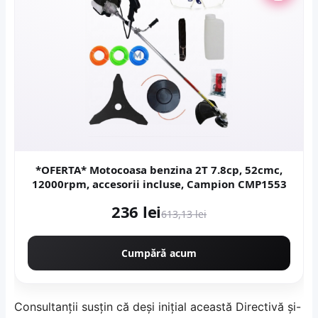
*OFERTA* Motocoasa benzina 2T 7.8cp, 52cmc,
12000rpm, accesorii incluse, Campion CMP1553
236 lei
613,13 lei
Cumpără acum
Consultanţii susţin că deşi iniţial această Directivă şi-