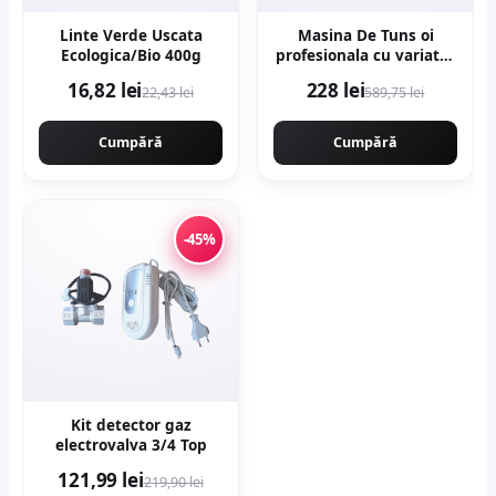
Linte Verde Uscata
Masina De Tuns oi
Ecologica/Bio 400g
profesionala cu variator
de turatie 1000w,
16,82 lei
228 lei
22,43 lei
589,75 lei
2400rpm, accesorii
incluse, carbuni
rezerva, NAKAMOTO
Cumpără
Cumpără
1000 JAPAN
-45%
Kit detector gaz
electrovalva 3/4 Top
121,99 lei
219,90 lei