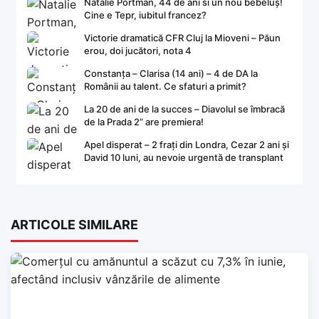
Natalie Portman, 44 de ani si un nou bebeluș!
Cine e Tepr, iubitul francez?
Victorie dramatică CFR Cluj la Mioveni – Păun
erou, doi jucători, nota 4
Constanța – Clarisa (14 ani) – 4 de DA la
Românii au talent. Ce sfaturi a primit?
La 20 de ani de la succes – Diavolul se îmbracă
de la Prada 2” are premiera!
Apel disperat – 2 frați din Londra, Cezar 2 ani și
David 10 luni, au nevoie urgentă de transplant
ARTICOLE SIMILARE